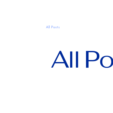
All Posts
All P